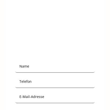
Kontakt
Schreibt mir gerne. Ich freue mich schon von
euch zu lesen.
Anfrage über die
Webseite